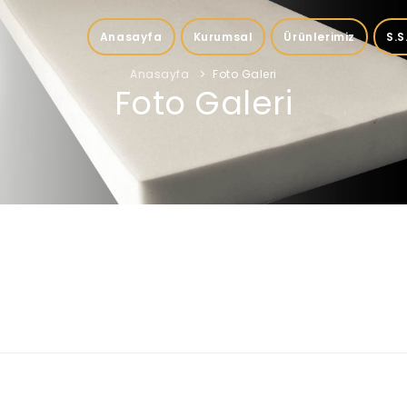
Anasayfa
Kurumsal
Ürünlerimiz
S.S
Anasayfa
Foto Galeri
Foto Galeri