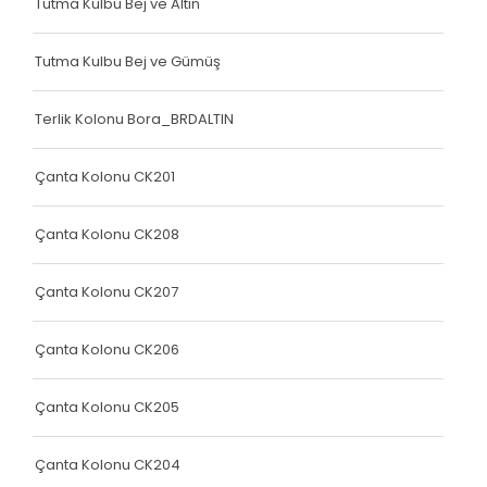
Tutma Kulbu Bej ve Altın
Çanta Kolonu
Yatak Fitili
Tutma Kulbu Bej ve Gümüş
Terlik Kolonu
Terlik Kolonu Bora_BRDALTIN
Yatak Fitili
Çanta Kolonu CK201
Yatak Fitili
Yatak Fitili
Çanta Kolonu CK208
Çanta Kolonu
Çanta Kolonu CK207
Çanta Kolonu
Çanta Kolonu CK206
Çanta Kolonu
Yatak Fitili
Çanta Kolonu CK205
Yatak Fitili
Çanta Kolonu CK204