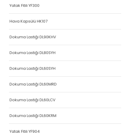
Köşe Koruyucu
Yatak Fitili YF300
Terlik Kolonu
Hava Kapsülü HK107
Terlik Kolonu
Köşe Koruyucu
Dokuma Lastiği DL90KHV
Terlik Kolonu
Dokuma Lastiği DL80SYH
Spanzed Kolonu
Dokuma Lastiği DL60SYH
Polis Yeleği
Yatak Fitili
Dokuma Lastiği DL60MRD
Yatak Fitili
Dokuma Lastiği DL60LCV
Yatak Fitili
Dokuma Lastiği DL60KRM
Yatak Fitili YF904