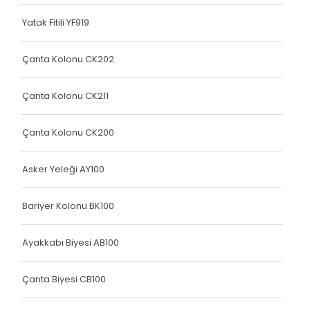
Yatak Fitili
Yatak Fitili YF919
Yatak Fitili
Yatak Fitili
Çanta Kolonu CK202
Yatak Fitili
Çanta Kolonu CK211
Yatak Fitili
Çanta Kolonu CK200
Terlik Kolonu
Yatak Fitili
Asker Yeleği AY100
Hava Kapsülü
Bariyer Kolonu BK100
Yatak Fitili
Ayakkabı Biyesi AB100
Yatak Fitili
Yatak Fitili
Çanta Biyesi CB100
Elastik Kolon Siyah Seri