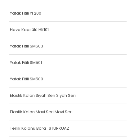
Terlik Kolonu
Yatak Fitili YF200
Terlik Kolonu
Terlik Kolonu
Hava Kapsülü HK101
Terlik Kolonu
Yatak Fitili SM503
Terlik Kolonu
Yatak Fitili SM501
Terlik Kolonu
Terlik Kolonu
Yatak Fitili SM500
Terlik Kolonu
Elastik Kolon Siyah Seri Siyah Seri
Terlik Kolonu
Elastik Kolon Mavi Seri Mavi Seri
Terlik Kolonu
Terlik Kolonu
Terlik Kolonu Bora_STURKUAZ