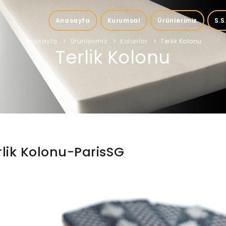
Anasayfa
Kurumsal
Ürünlerimiz
S.S
Anasayfa
Ürünlerimiz
Kolonlar
Terlik Kolonu
Terlik Kolonu
rlik Kolonu-ParisSG