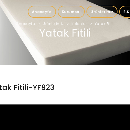
Anasayfa
Kurumsal
Ürünlerimiz
S.S
Anasayfa
Ürünlerimiz
Kolonlar
Yatak Fitili
Yatak Fitili
tak Fitili-YF923