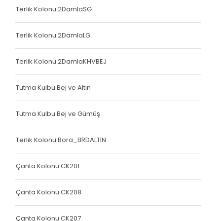
Çanta Kolonu
Terlik Kolonu 2DamlaSG
Yatak Fitili
Terlik Kolonu 2DamlaLG
Terlik Kolonu
Terlik Kolonu 2DamlaKHVBEJ
Yatak Fitili
Yatak Fitili
Tutma Kulbu Bej ve Altın
Yatak Fitili
Tutma Kulbu Bej ve Gümüş
Çanta Kolonu
Terlik Kolonu Bora_BRDALTIN
Çanta Kolonu
Çanta Kolonu
Çanta Kolonu CK201
Yatak Fitili
Çanta Kolonu CK208
Yatak Fitili
Çanta Kolonu CK207