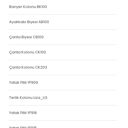
Bariyer Kolonu BK100
Elastik Kolon Mavi Seri
Elastik Kolon Yeşil Seri
Ayakkabı Biyesi AB100
Yatak Fitili
Çanta Biyesi CB100
Hava Kapsülü
Çanta Kolonu CK100
Dokuma Lastiği
Dokuma Lastiği
Çanta Kolonu CK203
Dokuma Lastiği
Yatak Fitili YF909
Dokuma Lastiği
Terlik Kolonu Liza_LG
Dokuma Lastiği
Dokuma Lastiği
Yatak Fitili YF916
Yatak Fitili
Yatak Fitili YF915