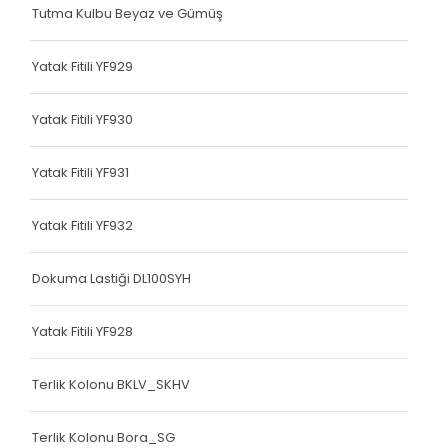
Tutma Kulbu Beyaz ve Gümüş
Çanta Kolonu
Yatak Fitili
Yatak Fitili YF929
Çanta Kolonu
Yatak Fitili YF930
Çanta Kolonu
Yatak Fitili YF931
Çanta Kolonu
Çanta Kolonu
Yatak Fitili YF932
Çanta Kolonu
Dokuma Lastiği DL100SYH
Çanta Kolonu
Yatak Fitili YF928
Çanta Kolonu
Terlik Kolonu BKLV_SKHV
Çanta Kolonu
Asker Yeleği
Terlik Kolonu Bora_SG