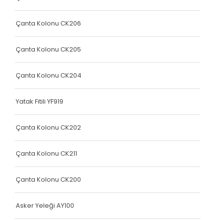
Yatak Fitili
Yatak Fitili
Çanta Kolonu CK206
Yatak Fitili
Çanta Kolonu CK205
Yatak Fitili
Çanta Kolonu CK204
Yatak Fitili
Terlik Kolonu
Yatak Fitili YF919
Yatak Fitili
Çanta Kolonu CK202
Hava Kapsülü
Çanta Kolonu CK211
Yatak Fitili
Yatak Fitili
Çanta Kolonu CK200
Yatak Fitili
Asker Yeleği AY100
Elastik Kolon Siyah Seri