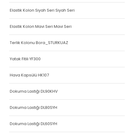
Köşe Koruyucu
Elastik Kolon Siyah Seri Siyah Seri
Terlik Kolonu
Terlik Kolonu
Elastik Kolon Mavi Seri Mavi Seri
Köşe Koruyucu
Terlik Kolonu Bora_STURKUAZ
Terlik Kolonu
Yatak Fitili YF300
Spanzed Kolonu
Polis Yeleği
Hava Kapsülü HK107
Yatak Fitili
Dokuma Lastiği DL90KHV
Yatak Fitili
Dokuma Lastiği DL80SYH
Yatak Fitili
Dokuma Lastiği DL60SYH