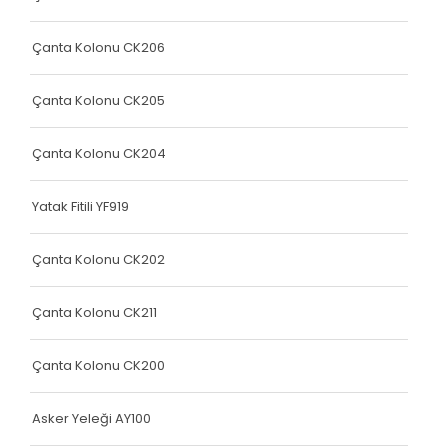
Yatak Fitili
Yatak Fitili
Çanta Kolonu CK206
Yatak Fitili
Çanta Kolonu CK205
Yatak Fitili
Çanta Kolonu CK204
Yatak Fitili
Terlik Kolonu
Yatak Fitili YF919
Yatak Fitili
Çanta Kolonu CK202
Hava Kapsülü
Çanta Kolonu CK211
Yatak Fitili
Yatak Fitili
Çanta Kolonu CK200
Yatak Fitili
Asker Yeleği AY100
Elastik Kolon Siyah Seri