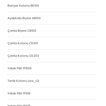
Bariyer Kolonu BK100
Elastik Kolon Mavi Seri
Elastik Kolon Yeşil Seri
Ayakkabı Biyesi AB100
Yatak Fitili
Çanta Biyesi CB100
Hava Kapsülü
Çanta Kolonu CK100
Dokuma Lastiği
Dokuma Lastiği
Çanta Kolonu CK203
Dokuma Lastiği
Yatak Fitili YF909
Dokuma Lastiği
Terlik Kolonu Liza_LG
Dokuma Lastiği
Dokuma Lastiği
Yatak Fitili YF916
Yatak Fitili
Yatak Fitili YF915