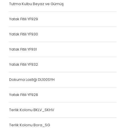
Tutma Kulbu Beyaz ve Gümüş
Çanta Kolonu
Yatak Fitili
Yatak Fitili YF929
Çanta Kolonu
Yatak Fitili YF930
Çanta Kolonu
Yatak Fitili YF931
Çanta Kolonu
Çanta Kolonu
Yatak Fitili YF932
Çanta Kolonu
Dokuma Lastiği DL100SYH
Çanta Kolonu
Yatak Fitili YF928
Çanta Kolonu
Terlik Kolonu BKLV_SKHV
Çanta Kolonu
Asker Yeleği
Terlik Kolonu Bora_SG