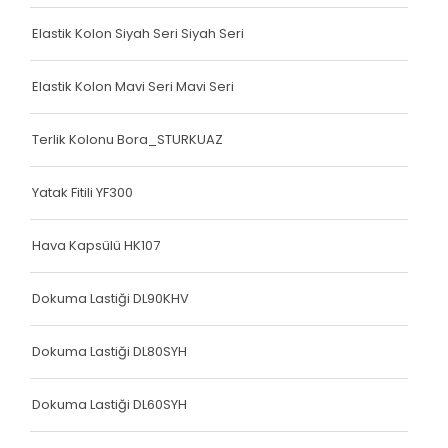
Köşe Koruyucu
Elastik Kolon Siyah Seri Siyah Seri
Terlik Kolonu
Terlik Kolonu
Elastik Kolon Mavi Seri Mavi Seri
Köşe Koruyucu
Terlik Kolonu Bora_STURKUAZ
Terlik Kolonu
Yatak Fitili YF300
Spanzed Kolonu
Polis Yeleği
Hava Kapsülü HK107
Yatak Fitili
Dokuma Lastiği DL90KHV
Yatak Fitili
Dokuma Lastiği DL80SYH
Yatak Fitili
Dokuma Lastiği DL60SYH