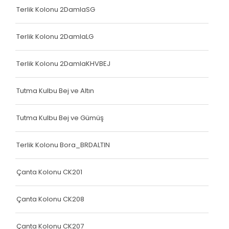
Çanta Kolonu
Terlik Kolonu 2DamlaSG
Yatak Fitili
Terlik Kolonu 2DamlaLG
Terlik Kolonu
Terlik Kolonu 2DamlaKHVBEJ
Yatak Fitili
Yatak Fitili
Tutma Kulbu Bej ve Altın
Yatak Fitili
Tutma Kulbu Bej ve Gümüş
Çanta Kolonu
Terlik Kolonu Bora_BRDALTIN
Çanta Kolonu
Çanta Kolonu
Çanta Kolonu CK201
Yatak Fitili
Çanta Kolonu CK208
Yatak Fitili
Çanta Kolonu CK207