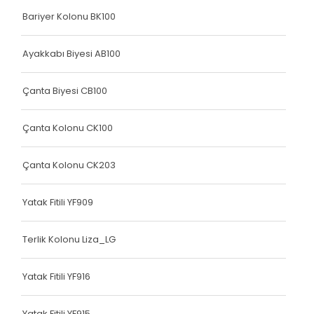
Bariyer Kolonu BK100
Elastik Kolon Mavi Seri
Elastik Kolon Yeşil Seri
Ayakkabı Biyesi AB100
Yatak Fitili
Çanta Biyesi CB100
Hava Kapsülü
Çanta Kolonu CK100
Dokuma Lastiği
Dokuma Lastiği
Çanta Kolonu CK203
Dokuma Lastiği
Yatak Fitili YF909
Dokuma Lastiği
Terlik Kolonu Liza_LG
Dokuma Lastiği
Dokuma Lastiği
Yatak Fitili YF916
Yatak Fitili
Yatak Fitili YF915