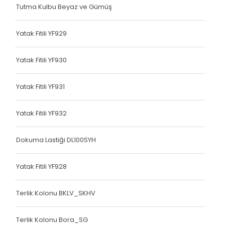
Tutma Kulbu Beyaz ve Gümüş
Çanta Kolonu
Yatak Fitili
Yatak Fitili YF929
Çanta Kolonu
Yatak Fitili YF930
Çanta Kolonu
Yatak Fitili YF931
Çanta Kolonu
Çanta Kolonu
Yatak Fitili YF932
Çanta Kolonu
Dokuma Lastiği DL100SYH
Çanta Kolonu
Yatak Fitili YF928
Çanta Kolonu
Terlik Kolonu BKLV_SKHV
Çanta Kolonu
Asker Yeleği
Terlik Kolonu Bora_SG