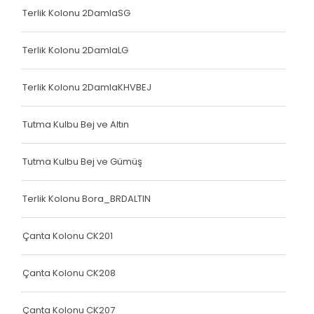
Çanta Kolonu
Terlik Kolonu 2DamlaSG
Yatak Fitili
Terlik Kolonu 2DamlaLG
Terlik Kolonu
Terlik Kolonu 2DamlaKHVBEJ
Yatak Fitili
Yatak Fitili
Tutma Kulbu Bej ve Altın
Yatak Fitili
Tutma Kulbu Bej ve Gümüş
Çanta Kolonu
Terlik Kolonu Bora_BRDALTIN
Çanta Kolonu
Çanta Kolonu
Çanta Kolonu CK201
Yatak Fitili
Çanta Kolonu CK208
Yatak Fitili
Çanta Kolonu CK207