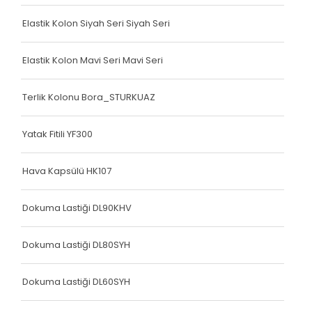
Köşe Koruyucu
Elastik Kolon Siyah Seri Siyah Seri
Terlik Kolonu
Terlik Kolonu
Elastik Kolon Mavi Seri Mavi Seri
Köşe Koruyucu
Terlik Kolonu Bora_STURKUAZ
Terlik Kolonu
Yatak Fitili YF300
Spanzed Kolonu
Polis Yeleği
Hava Kapsülü HK107
Yatak Fitili
Dokuma Lastiği DL90KHV
Yatak Fitili
Dokuma Lastiği DL80SYH
Yatak Fitili
Dokuma Lastiği DL60SYH