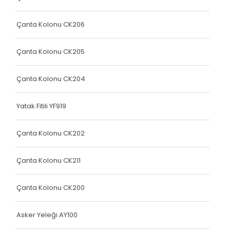
Yatak Fitili
Yatak Fitili
Çanta Kolonu CK206
Yatak Fitili
Çanta Kolonu CK205
Yatak Fitili
Çanta Kolonu CK204
Yatak Fitili
Terlik Kolonu
Yatak Fitili YF919
Yatak Fitili
Çanta Kolonu CK202
Hava Kapsülü
Çanta Kolonu CK211
Yatak Fitili
Yatak Fitili
Çanta Kolonu CK200
Yatak Fitili
Asker Yeleği AY100
Elastik Kolon Siyah Seri