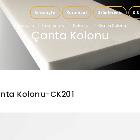
Anasayfa
Kurumsal
Ürünlerimiz
S.S
Anasayfa
Ürünlerimiz
Kolonlar
Çanta Kolonu
Çanta Kolonu
nta Kolonu-CK201