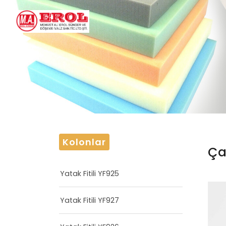
Kolonlar
Ça
Yatak Fitili YF925
Yatak Fitili YF927