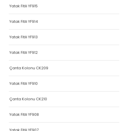
Yatak Fitili YF915
Dokuma Lastiği
Yatak Fitili
Yatak Fitili YF914
Hava Kapsülü
Yatak Fitili YF913
Hava Kapsülü
Yatak Fitili YF912
Hava Kapsülü
Hava Kapsülü
Çanta Kolonu CK209
Hava Kapsülü
Yatak Fitili YF910
Köşe Koruyucu
Çanta Kolonu CK210
Dokuma Lastiği
Terlik Kolonu
Yatak Fitili YF908
Hava Kapsülü
Yatak Fitili YF907