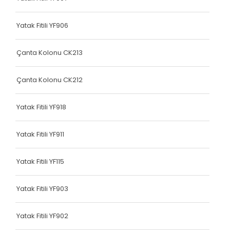
Terlik Kolonu
Yatak Fitili YF906
Terlik Kolonu
Terlik Kolonu
Çanta Kolonu CK213
Terlik Kolonu
Çanta Kolonu CK212
Terlik Kolonu
Yatak Fitili YF918
Terlik Kolonu
Terlik Kolonu
Yatak Fitili YF911
Terlik Kolonu
Yatak Fitili YF115
Terlik Kolonu
Yatak Fitili YF903
Terlik Kolonu
Terlik Kolonu
Yatak Fitili YF902