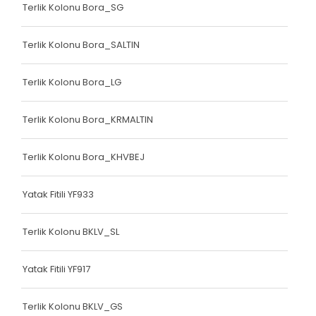
Terlik Kolonu Bora_SG
Bariyer Kolonu
Ayakkabı Biyesi
Terlik Kolonu Bora_SALTIN
Çanta Biyesi
Terlik Kolonu Bora_LG
Çanta Kolonu
Terlik Kolonu Bora_KRMALTIN
Çanta Kolonu
Yatak Fitili
Terlik Kolonu Bora_KHVBEJ
Yatak Fitili
Yatak Fitili YF933
Yatak Fitili
Terlik Kolonu BKLV_SL
Yatak Fitili
Yatak Fitili
Yatak Fitili YF917
Yatak Fitili
Terlik Kolonu BKLV_GS