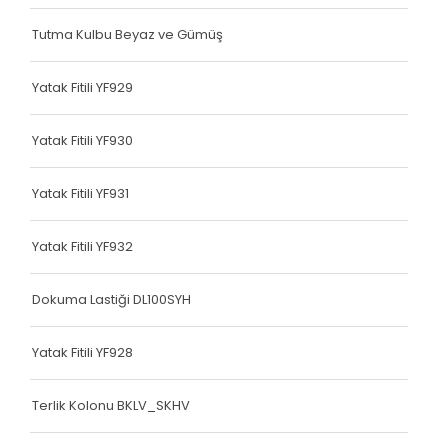
Çanta Kolonu
Tutma Kulbu Beyaz ve Gümüş
Yatak Fitili
Yatak Fitili YF929
Çanta Kolonu
Yatak Fitili YF930
Çanta Kolonu
Çanta Kolonu
Yatak Fitili YF931
Çanta Kolonu
Yatak Fitili YF932
Çanta Kolonu
Dokuma Lastiği DL100SYH
Çanta Kolonu
Çanta Kolonu
Yatak Fitili YF928
Çanta Kolonu
Terlik Kolonu BKLV_SKHV
Asker Yeleği