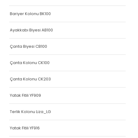
Elastik Kolon Mavi Seri
Bariyer Kolonu BK100
Elastik Kolon Yeşil Seri
Ayakkabı Biyesi AB100
Yatak Fitili
Çanta Biyesi CB100
Hava Kapsülü
Dokuma Lastiği
Çanta Kolonu CK100
Dokuma Lastiği
Çanta Kolonu CK203
Dokuma Lastiği
Yatak Fitili YF909
Dokuma Lastiği
Dokuma Lastiği
Terlik Kolonu Liza_LG
Dokuma Lastiği
Yatak Fitili YF916
Yatak Fitili