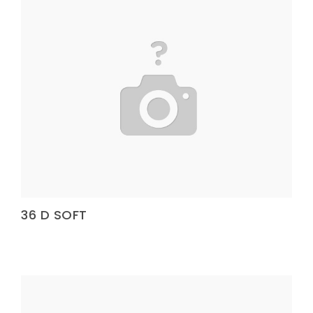
Dokuma Lastiği
Yatak Fitili
Hava Kapsülü
Hava Kapsülü
Hava Kapsülü
Hava Kapsülü
Hava Kapsülü
36 D SOFT
Köşe Koruyucu
Dokuma Lastiği
Terlik Kolonu
Hava Kapsülü