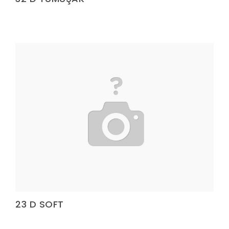
Yatak Fitili
Yatak Fitili
Yatak Fitili
Yatak Fitili
Yatak Fitili
Terlik Kolonu
Yatak Fitili
Hava Kapsülü
Yatak Fitili
Yatak Fitili
23 D SOFT
Yatak Fitili
Elastik Kolon Siyah Seri