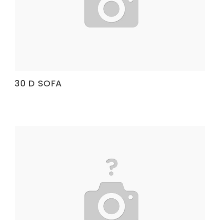
Köşe Koruyucu
Terlik Kolonu
Terlik Kolonu
Köşe Koruyucu
Terlik Kolonu
30 D SOFA
Spanzed Kolonu
Polis Yeleği
Yatak Fitili
Yatak Fitili
Yatak Fitili