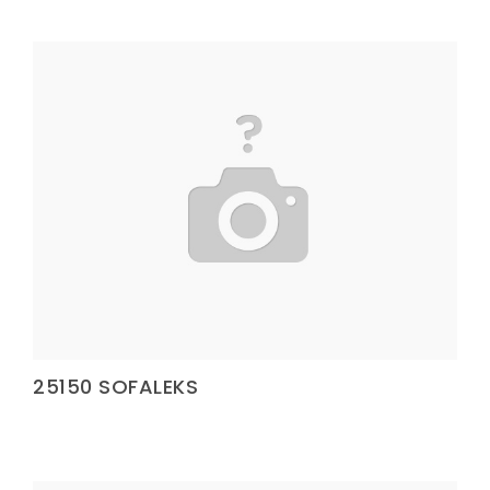
Elastik Kolon Mavi Seri
Elastik Kolon Yeşil Seri
Yatak Fitili
Hava Kapsülü
Dokuma Lastiği
Dokuma Lastiği
Dokuma Lastiği
Dokuma Lastiği
25150 SOFALEKS
Dokuma Lastiği
Dokuma Lastiği
Yatak Fitili