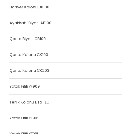
Bariyer Kolonu BK100
Elastik Kolon Mavi Seri
Elastik Kolon Yeşil Seri
Ayakkabı Biyesi AB100
Yatak Fitili
Çanta Biyesi CB100
Hava Kapsülü
Çanta Kolonu CK100
Dokuma Lastiği
Dokuma Lastiği
Çanta Kolonu CK203
Dokuma Lastiği
Yatak Fitili YF909
Dokuma Lastiği
Terlik Kolonu Liza_LG
Dokuma Lastiği
Dokuma Lastiği
Yatak Fitili YF916
Yatak Fitili
Yatak Fitili YF915