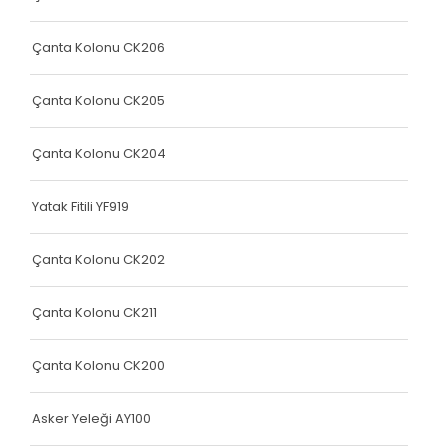
Yatak Fitili
Yatak Fitili
Çanta Kolonu CK206
Yatak Fitili
Çanta Kolonu CK205
Yatak Fitili
Çanta Kolonu CK204
Yatak Fitili
Terlik Kolonu
Yatak Fitili YF919
Yatak Fitili
Çanta Kolonu CK202
Hava Kapsülü
Çanta Kolonu CK211
Yatak Fitili
Yatak Fitili
Çanta Kolonu CK200
Yatak Fitili
Asker Yeleği AY100
Elastik Kolon Siyah Seri