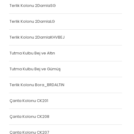
Çanta Kolonu
Terlik Kolonu 2DamlaSG
Yatak Fitili
Terlik Kolonu 2DamlaLG
Terlik Kolonu
Terlik Kolonu 2DamlaKHVBEJ
Yatak Fitili
Yatak Fitili
Tutma Kulbu Bej ve Altın
Yatak Fitili
Tutma Kulbu Bej ve Gümüş
Çanta Kolonu
Terlik Kolonu Bora_BRDALTIN
Çanta Kolonu
Çanta Kolonu
Çanta Kolonu CK201
Yatak Fitili
Çanta Kolonu CK208
Yatak Fitili
Çanta Kolonu CK207