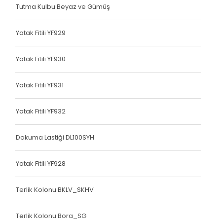
Tutma Kulbu Beyaz ve Gümüş
Çanta Kolonu
Yatak Fitili
Yatak Fitili YF929
Çanta Kolonu
Yatak Fitili YF930
Çanta Kolonu
Yatak Fitili YF931
Çanta Kolonu
Çanta Kolonu
Yatak Fitili YF932
Çanta Kolonu
Dokuma Lastiği DL100SYH
Çanta Kolonu
Yatak Fitili YF928
Çanta Kolonu
Terlik Kolonu BKLV_SKHV
Çanta Kolonu
Asker Yeleği
Terlik Kolonu Bora_SG