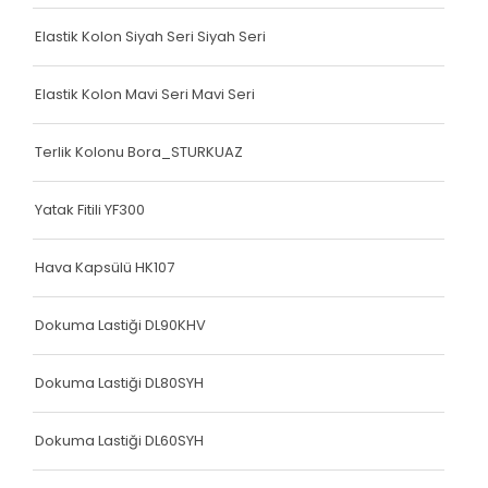
Köşe Koruyucu
Elastik Kolon Siyah Seri Siyah Seri
Terlik Kolonu
Terlik Kolonu
Elastik Kolon Mavi Seri Mavi Seri
Köşe Koruyucu
Terlik Kolonu Bora_STURKUAZ
Terlik Kolonu
Yatak Fitili YF300
Spanzed Kolonu
Polis Yeleği
Hava Kapsülü HK107
Yatak Fitili
Dokuma Lastiği DL90KHV
Yatak Fitili
Dokuma Lastiği DL80SYH
Yatak Fitili
Dokuma Lastiği DL60SYH