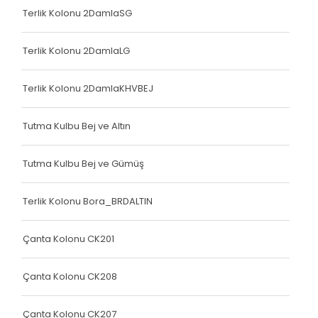
Çanta Kolonu
Terlik Kolonu 2DamlaSG
Yatak Fitili
Terlik Kolonu 2DamlaLG
Terlik Kolonu
Terlik Kolonu 2DamlaKHVBEJ
Yatak Fitili
Yatak Fitili
Tutma Kulbu Bej ve Altın
Yatak Fitili
Tutma Kulbu Bej ve Gümüş
Çanta Kolonu
Terlik Kolonu Bora_BRDALTIN
Çanta Kolonu
Çanta Kolonu
Çanta Kolonu CK201
Yatak Fitili
Çanta Kolonu CK208
Yatak Fitili
Çanta Kolonu CK207