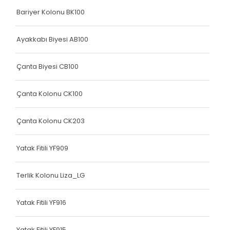
Bariyer Kolonu BK100
Elastik Kolon Mavi Seri
Elastik Kolon Yeşil Seri
Ayakkabı Biyesi AB100
Yatak Fitili
Çanta Biyesi CB100
Hava Kapsülü
Çanta Kolonu CK100
Dokuma Lastiği
Dokuma Lastiği
Çanta Kolonu CK203
Dokuma Lastiği
Yatak Fitili YF909
Dokuma Lastiği
Terlik Kolonu Liza_LG
Dokuma Lastiği
Dokuma Lastiği
Yatak Fitili YF916
Yatak Fitili
Yatak Fitili YF915