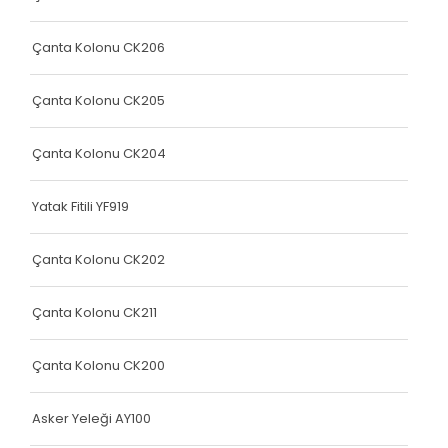
Yatak Fitili
Yatak Fitili
Çanta Kolonu CK206
Yatak Fitili
Çanta Kolonu CK205
Yatak Fitili
Çanta Kolonu CK204
Yatak Fitili
Terlik Kolonu
Yatak Fitili YF919
Yatak Fitili
Çanta Kolonu CK202
Hava Kapsülü
Çanta Kolonu CK211
Yatak Fitili
Yatak Fitili
Çanta Kolonu CK200
Yatak Fitili
Asker Yeleği AY100
Elastik Kolon Siyah Seri