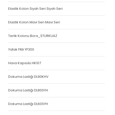
Köşe Koruyucu
Elastik Kolon Siyah Seri Siyah Seri
Terlik Kolonu
Terlik Kolonu
Elastik Kolon Mavi Seri Mavi Seri
Köşe Koruyucu
Terlik Kolonu Bora_STURKUAZ
Terlik Kolonu
Yatak Fitili YF300
Spanzed Kolonu
Polis Yeleği
Hava Kapsülü HK107
Yatak Fitili
Dokuma Lastiği DL90KHV
Yatak Fitili
Dokuma Lastiği DL80SYH
Yatak Fitili
Dokuma Lastiği DL60SYH