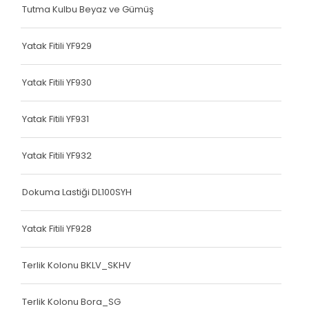
Tutma Kulbu Beyaz ve Gümüş
Çanta Kolonu
Yatak Fitili
Yatak Fitili YF929
Çanta Kolonu
Yatak Fitili YF930
Çanta Kolonu
Yatak Fitili YF931
Çanta Kolonu
Çanta Kolonu
Yatak Fitili YF932
Çanta Kolonu
Dokuma Lastiği DL100SYH
Çanta Kolonu
Yatak Fitili YF928
Çanta Kolonu
Terlik Kolonu BKLV_SKHV
Çanta Kolonu
Asker Yeleği
Terlik Kolonu Bora_SG