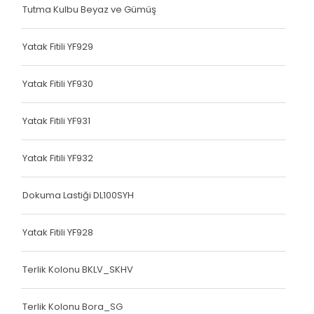
Tutma Kulbu Beyaz ve Gümüş
Çanta Kolonu
Yatak Fitili
Yatak Fitili YF929
Çanta Kolonu
Yatak Fitili YF930
Çanta Kolonu
Yatak Fitili YF931
Çanta Kolonu
Çanta Kolonu
Yatak Fitili YF932
Çanta Kolonu
Dokuma Lastiği DL100SYH
Çanta Kolonu
Yatak Fitili YF928
Çanta Kolonu
Terlik Kolonu BKLV_SKHV
Çanta Kolonu
Asker Yeleği
Terlik Kolonu Bora_SG