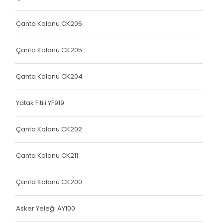
Yatak Fitili
Yatak Fitili
Çanta Kolonu CK206
Yatak Fitili
Çanta Kolonu CK205
Yatak Fitili
Çanta Kolonu CK204
Yatak Fitili
Terlik Kolonu
Yatak Fitili YF919
Yatak Fitili
Çanta Kolonu CK202
Hava Kapsülü
Çanta Kolonu CK211
Yatak Fitili
Yatak Fitili
Çanta Kolonu CK200
Yatak Fitili
Asker Yeleği AY100
Elastik Kolon Siyah Seri