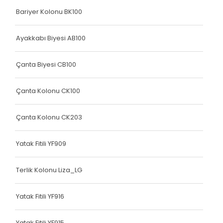
Bariyer Kolonu BK100
Elastik Kolon Mavi Seri
Elastik Kolon Yeşil Seri
Ayakkabı Biyesi AB100
Yatak Fitili
Çanta Biyesi CB100
Hava Kapsülü
Çanta Kolonu CK100
Dokuma Lastiği
Dokuma Lastiği
Çanta Kolonu CK203
Dokuma Lastiği
Yatak Fitili YF909
Dokuma Lastiği
Terlik Kolonu Liza_LG
Dokuma Lastiği
Dokuma Lastiği
Yatak Fitili YF916
Yatak Fitili
Yatak Fitili YF915