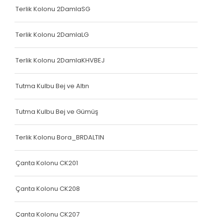
Çanta Kolonu
Terlik Kolonu 2DamlaSG
Yatak Fitili
Terlik Kolonu 2DamlaLG
Terlik Kolonu
Terlik Kolonu 2DamlaKHVBEJ
Yatak Fitili
Yatak Fitili
Tutma Kulbu Bej ve Altın
Yatak Fitili
Tutma Kulbu Bej ve Gümüş
Çanta Kolonu
Terlik Kolonu Bora_BRDALTIN
Çanta Kolonu
Çanta Kolonu
Çanta Kolonu CK201
Yatak Fitili
Çanta Kolonu CK208
Yatak Fitili
Çanta Kolonu CK207