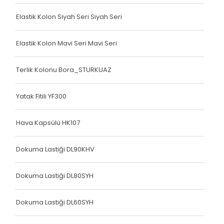
Köşe Koruyucu
Elastik Kolon Siyah Seri Siyah Seri
Terlik Kolonu
Terlik Kolonu
Elastik Kolon Mavi Seri Mavi Seri
Köşe Koruyucu
Terlik Kolonu Bora_STURKUAZ
Terlik Kolonu
Yatak Fitili YF300
Spanzed Kolonu
Polis Yeleği
Hava Kapsülü HK107
Yatak Fitili
Dokuma Lastiği DL90KHV
Yatak Fitili
Dokuma Lastiği DL80SYH
Yatak Fitili
Dokuma Lastiği DL60SYH