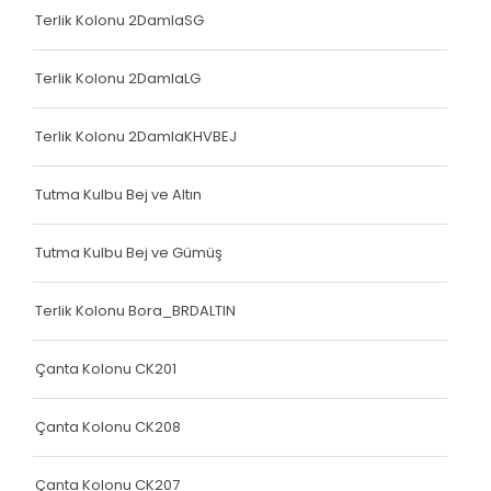
Çanta Kolonu
Terlik Kolonu 2DamlaSG
Yatak Fitili
Terlik Kolonu 2DamlaLG
Terlik Kolonu
Terlik Kolonu 2DamlaKHVBEJ
Yatak Fitili
Yatak Fitili
Tutma Kulbu Bej ve Altın
Yatak Fitili
Tutma Kulbu Bej ve Gümüş
Çanta Kolonu
Terlik Kolonu Bora_BRDALTIN
Çanta Kolonu
Çanta Kolonu
Çanta Kolonu CK201
Yatak Fitili
Çanta Kolonu CK208
Yatak Fitili
Çanta Kolonu CK207