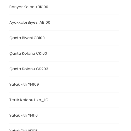
Bariyer Kolonu BK100
Elastik Kolon Mavi Seri
Elastik Kolon Yeşil Seri
Ayakkabı Biyesi AB100
Yatak Fitili
Çanta Biyesi CB100
Hava Kapsülü
Çanta Kolonu CK100
Dokuma Lastiği
Dokuma Lastiği
Çanta Kolonu CK203
Dokuma Lastiği
Yatak Fitili YF909
Dokuma Lastiği
Terlik Kolonu Liza_LG
Dokuma Lastiği
Dokuma Lastiği
Yatak Fitili YF916
Yatak Fitili
Yatak Fitili YF915