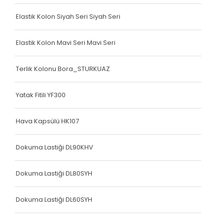
Köşe Koruyucu
Elastik Kolon Siyah Seri Siyah Seri
Terlik Kolonu
Terlik Kolonu
Elastik Kolon Mavi Seri Mavi Seri
Köşe Koruyucu
Terlik Kolonu Bora_STURKUAZ
Terlik Kolonu
Yatak Fitili YF300
Spanzed Kolonu
Polis Yeleği
Hava Kapsülü HK107
Yatak Fitili
Dokuma Lastiği DL90KHV
Yatak Fitili
Dokuma Lastiği DL80SYH
Yatak Fitili
Dokuma Lastiği DL60SYH