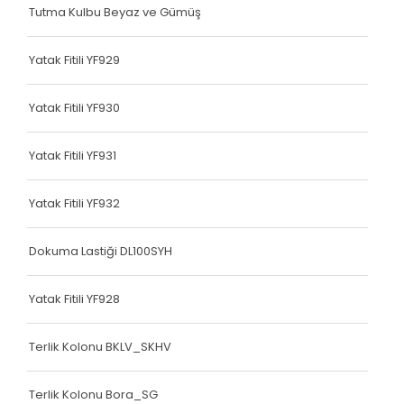
Tutma Kulbu Beyaz ve Gümüş
Çanta Kolonu
Yatak Fitili
Yatak Fitili YF929
Çanta Kolonu
Yatak Fitili YF930
Çanta Kolonu
Yatak Fitili YF931
Çanta Kolonu
Çanta Kolonu
Yatak Fitili YF932
Çanta Kolonu
Dokuma Lastiği DL100SYH
Çanta Kolonu
Yatak Fitili YF928
Çanta Kolonu
Terlik Kolonu BKLV_SKHV
Çanta Kolonu
Asker Yeleği
Terlik Kolonu Bora_SG