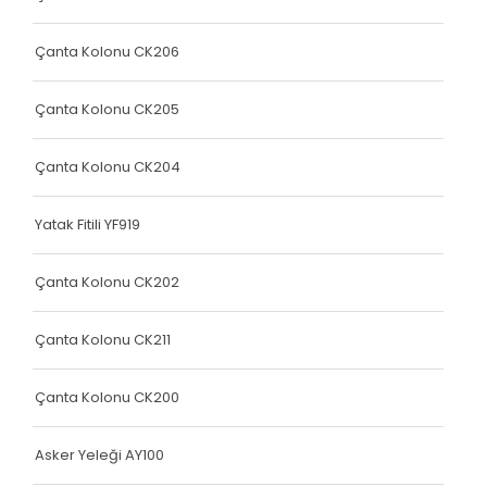
Yatak Fitili
Yatak Fitili
Çanta Kolonu CK206
Yatak Fitili
Çanta Kolonu CK205
Yatak Fitili
Çanta Kolonu CK204
Yatak Fitili
Terlik Kolonu
Yatak Fitili YF919
Yatak Fitili
Çanta Kolonu CK202
Hava Kapsülü
Çanta Kolonu CK211
Yatak Fitili
Yatak Fitili
Çanta Kolonu CK200
Yatak Fitili
Asker Yeleği AY100
Elastik Kolon Siyah Seri