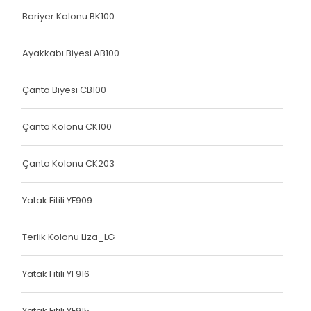
Bariyer Kolonu BK100
Elastik Kolon Mavi Seri
Elastik Kolon Yeşil Seri
Ayakkabı Biyesi AB100
Yatak Fitili
Çanta Biyesi CB100
Hava Kapsülü
Çanta Kolonu CK100
Dokuma Lastiği
Dokuma Lastiği
Çanta Kolonu CK203
Dokuma Lastiği
Yatak Fitili YF909
Dokuma Lastiği
Terlik Kolonu Liza_LG
Dokuma Lastiği
Dokuma Lastiği
Yatak Fitili YF916
Yatak Fitili
Yatak Fitili YF915