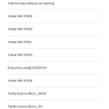
Tutma Kulbu Beyaz ve Gümüş
Çanta Kolonu
Yatak Fitili
Yatak Fitili YF929
Çanta Kolonu
Yatak Fitili YF930
Çanta Kolonu
Yatak Fitili YF931
Çanta Kolonu
Çanta Kolonu
Yatak Fitili YF932
Çanta Kolonu
Dokuma Lastiği DL100SYH
Çanta Kolonu
Yatak Fitili YF928
Çanta Kolonu
Terlik Kolonu BKLV_SKHV
Çanta Kolonu
Asker Yeleği
Terlik Kolonu Bora_SG