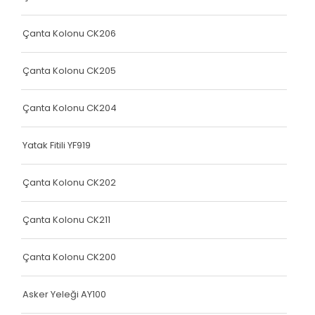
Yatak Fitili
Yatak Fitili
Çanta Kolonu CK206
Yatak Fitili
Çanta Kolonu CK205
Yatak Fitili
Çanta Kolonu CK204
Yatak Fitili
Terlik Kolonu
Yatak Fitili YF919
Yatak Fitili
Çanta Kolonu CK202
Hava Kapsülü
Çanta Kolonu CK211
Yatak Fitili
Yatak Fitili
Çanta Kolonu CK200
Yatak Fitili
Asker Yeleği AY100
Elastik Kolon Siyah Seri