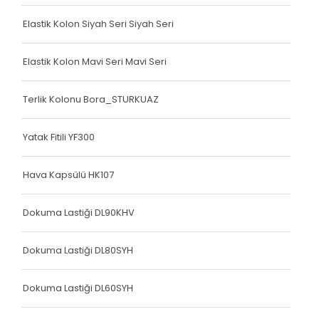
Köşe Koruyucu
Elastik Kolon Siyah Seri Siyah Seri
Terlik Kolonu
Terlik Kolonu
Elastik Kolon Mavi Seri Mavi Seri
Köşe Koruyucu
Terlik Kolonu Bora_STURKUAZ
Terlik Kolonu
Yatak Fitili YF300
Spanzed Kolonu
Polis Yeleği
Hava Kapsülü HK107
Yatak Fitili
Dokuma Lastiği DL90KHV
Yatak Fitili
Dokuma Lastiği DL80SYH
Yatak Fitili
Dokuma Lastiği DL60SYH