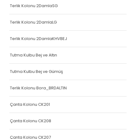
Çanta Kolonu
Terlik Kolonu 2DamlaSG
Yatak Fitili
Terlik Kolonu 2DamlaLG
Terlik Kolonu
Terlik Kolonu 2DamlaKHVBEJ
Yatak Fitili
Yatak Fitili
Tutma Kulbu Bej ve Altın
Yatak Fitili
Tutma Kulbu Bej ve Gümüş
Çanta Kolonu
Terlik Kolonu Bora_BRDALTIN
Çanta Kolonu
Çanta Kolonu
Çanta Kolonu CK201
Yatak Fitili
Çanta Kolonu CK208
Yatak Fitili
Çanta Kolonu CK207