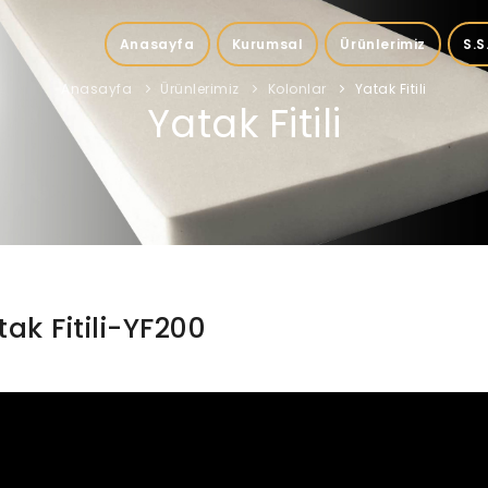
Anasayfa
Kurumsal
Ürünlerimiz
S.S
Anasayfa
Ürünlerimiz
Kolonlar
Yatak Fitili
Yatak Fitili
tak Fitili-YF200