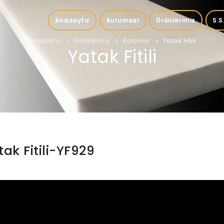
Anasayfa
Kurumsal
Ürünlerimiz
S.S
Anasayfa
Ürünlerimiz
Kolonlar
Yatak Fitili
Yatak Fitili
tak Fitili-YF929