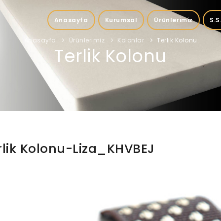
Anasayfa
Kurumsal
Ürünlerimiz
S.S
Anasayfa
Ürünlerimiz
Kolonlar
Terlik Kolonu
Terlik Kolonu
rlik Kolonu-Liza_KHVBEJ