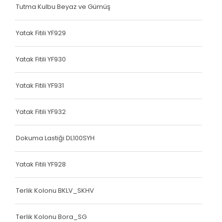
Tutma Kulbu Beyaz ve Gümüş
Çanta Kolonu
Yatak Fitili
Yatak Fitili YF929
Çanta Kolonu
Yatak Fitili YF930
Çanta Kolonu
Yatak Fitili YF931
Çanta Kolonu
Çanta Kolonu
Yatak Fitili YF932
Çanta Kolonu
Dokuma Lastiği DL100SYH
Çanta Kolonu
Yatak Fitili YF928
Çanta Kolonu
Terlik Kolonu BKLV_SKHV
Çanta Kolonu
Asker Yeleği
Terlik Kolonu Bora_SG