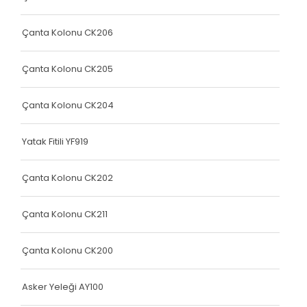
Yatak Fitili
Yatak Fitili
Çanta Kolonu CK206
Yatak Fitili
Çanta Kolonu CK205
Yatak Fitili
Çanta Kolonu CK204
Yatak Fitili
Terlik Kolonu
Yatak Fitili YF919
Yatak Fitili
Çanta Kolonu CK202
Hava Kapsülü
Çanta Kolonu CK211
Yatak Fitili
Yatak Fitili
Çanta Kolonu CK200
Yatak Fitili
Asker Yeleği AY100
Elastik Kolon Siyah Seri