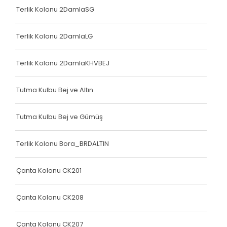
Çanta Kolonu
Terlik Kolonu 2DamlaSG
Yatak Fitili
Terlik Kolonu 2DamlaLG
Terlik Kolonu
Terlik Kolonu 2DamlaKHVBEJ
Yatak Fitili
Yatak Fitili
Tutma Kulbu Bej ve Altın
Yatak Fitili
Tutma Kulbu Bej ve Gümüş
Çanta Kolonu
Terlik Kolonu Bora_BRDALTIN
Çanta Kolonu
Çanta Kolonu
Çanta Kolonu CK201
Yatak Fitili
Çanta Kolonu CK208
Yatak Fitili
Çanta Kolonu CK207