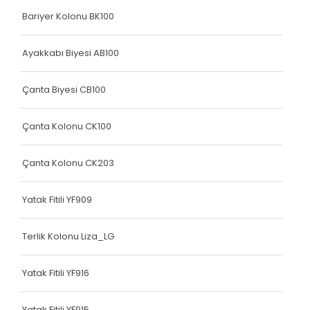
Bariyer Kolonu BK100
Elastik Kolon Mavi Seri
Elastik Kolon Yeşil Seri
Ayakkabı Biyesi AB100
Yatak Fitili
Çanta Biyesi CB100
Hava Kapsülü
Çanta Kolonu CK100
Dokuma Lastiği
Dokuma Lastiği
Çanta Kolonu CK203
Dokuma Lastiği
Yatak Fitili YF909
Dokuma Lastiği
Terlik Kolonu Liza_LG
Dokuma Lastiği
Dokuma Lastiği
Yatak Fitili YF916
Yatak Fitili
Yatak Fitili YF915