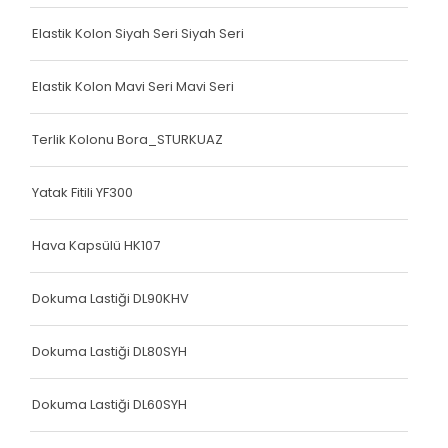
Köşe Koruyucu
Elastik Kolon Siyah Seri Siyah Seri
Terlik Kolonu
Terlik Kolonu
Elastik Kolon Mavi Seri Mavi Seri
Köşe Koruyucu
Terlik Kolonu Bora_STURKUAZ
Terlik Kolonu
Yatak Fitili YF300
Spanzed Kolonu
Polis Yeleği
Hava Kapsülü HK107
Yatak Fitili
Dokuma Lastiği DL90KHV
Yatak Fitili
Dokuma Lastiği DL80SYH
Yatak Fitili
Dokuma Lastiği DL60SYH