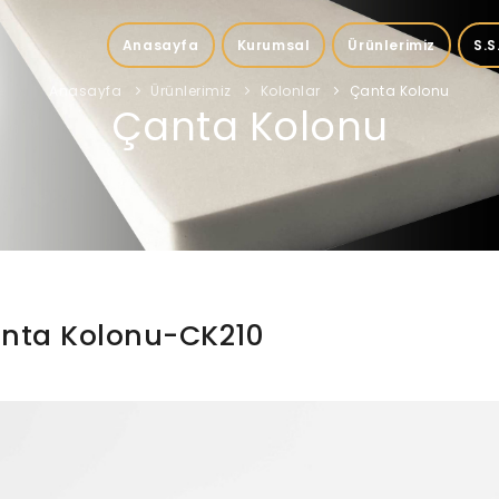
Anasayfa
Kurumsal
Ürünlerimiz
S.S
Anasayfa
Ürünlerimiz
Kolonlar
Çanta Kolonu
Çanta Kolonu
nta Kolonu-CK210