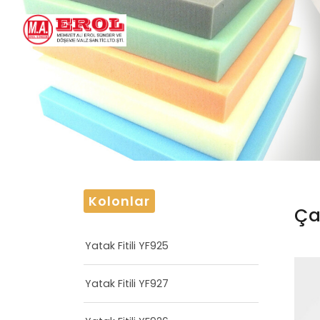
Kolonlar
Ça
Yatak Fitili YF925
Yatak Fitili YF927