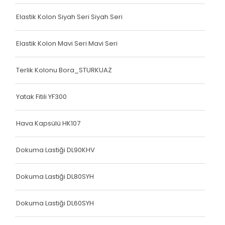
Köşe Koruyucu
Elastik Kolon Siyah Seri Siyah Seri
Terlik Kolonu
Terlik Kolonu
Elastik Kolon Mavi Seri Mavi Seri
Köşe Koruyucu
Terlik Kolonu Bora_STURKUAZ
Terlik Kolonu
Yatak Fitili YF300
Spanzed Kolonu
Polis Yeleği
Hava Kapsülü HK107
Yatak Fitili
Dokuma Lastiği DL90KHV
Yatak Fitili
Dokuma Lastiği DL80SYH
Yatak Fitili
Dokuma Lastiği DL60SYH