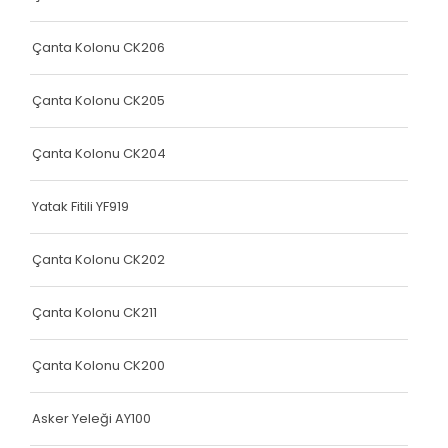
Yatak Fitili
Yatak Fitili
Çanta Kolonu CK206
Yatak Fitili
Çanta Kolonu CK205
Yatak Fitili
Çanta Kolonu CK204
Yatak Fitili
Terlik Kolonu
Yatak Fitili YF919
Yatak Fitili
Çanta Kolonu CK202
Hava Kapsülü
Çanta Kolonu CK211
Yatak Fitili
Yatak Fitili
Çanta Kolonu CK200
Yatak Fitili
Asker Yeleği AY100
Elastik Kolon Siyah Seri