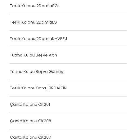
Çanta Kolonu
Terlik Kolonu 2DamlaSG
Yatak Fitili
Terlik Kolonu 2DamlaLG
Terlik Kolonu
Terlik Kolonu 2DamlaKHVBEJ
Yatak Fitili
Yatak Fitili
Tutma Kulbu Bej ve Altın
Yatak Fitili
Tutma Kulbu Bej ve Gümüş
Çanta Kolonu
Terlik Kolonu Bora_BRDALTIN
Çanta Kolonu
Çanta Kolonu
Çanta Kolonu CK201
Yatak Fitili
Çanta Kolonu CK208
Yatak Fitili
Çanta Kolonu CK207