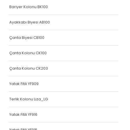
Bariyer Kolonu BK100
Elastik Kolon Mavi Seri
Elastik Kolon Yeşil Seri
Ayakkabı Biyesi AB100
Yatak Fitili
Çanta Biyesi CB100
Hava Kapsülü
Çanta Kolonu CK100
Dokuma Lastiği
Dokuma Lastiği
Çanta Kolonu CK203
Dokuma Lastiği
Yatak Fitili YF909
Dokuma Lastiği
Terlik Kolonu Liza_LG
Dokuma Lastiği
Dokuma Lastiği
Yatak Fitili YF916
Yatak Fitili
Yatak Fitili YF915