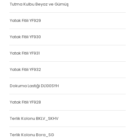
Tutma Kulbu Beyaz ve Gümüş
Çanta Kolonu
Yatak Fitili
Yatak Fitili YF929
Çanta Kolonu
Yatak Fitili YF930
Çanta Kolonu
Yatak Fitili YF931
Çanta Kolonu
Çanta Kolonu
Yatak Fitili YF932
Çanta Kolonu
Dokuma Lastiği DL100SYH
Çanta Kolonu
Yatak Fitili YF928
Çanta Kolonu
Terlik Kolonu BKLV_SKHV
Çanta Kolonu
Asker Yeleği
Terlik Kolonu Bora_SG